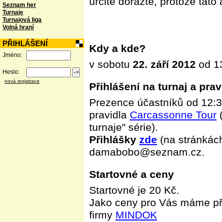
určitě doražte, protože tato
Seznam her
Turnaje
Turnajová liga
Volná hraní
PŘIHLÁŠENÍ
Kdy a kde?
Jméno:
v sobotu
22. září 2012
od 13
Heslo:
nová registrace
Přihlášení na turnaj a prav
Prezence účastníků od 12:30
pravidla
Carcassonne Tour
(
turnaje" série).
Přihlášky
zde
(na stránkác
damabobo@seznam.cz.
Startovné a ceny
Startovné je 20 Kč.
Jako ceny pro Vás máme př
firmy
MINDOK