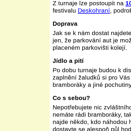
Z turnaje lze postoupit na
1
festivalu
Deskohraní
, podro
Doprava
Jak se k nám dostat najdet
jen, že parkování aut je mo
placeném parkovišti kolejí.
Jídlo a pití
Po dobu turnaje budou k dis
zaplnění žaludků si pro Vás
bramboráky a jiné pochutiny
Co s sebou?
Nepotřebujete nic zvláštníh
nemáte rádi bramboráky, ta
najde někdo, kdo náhodou 
dostavte se alespoň půl hod