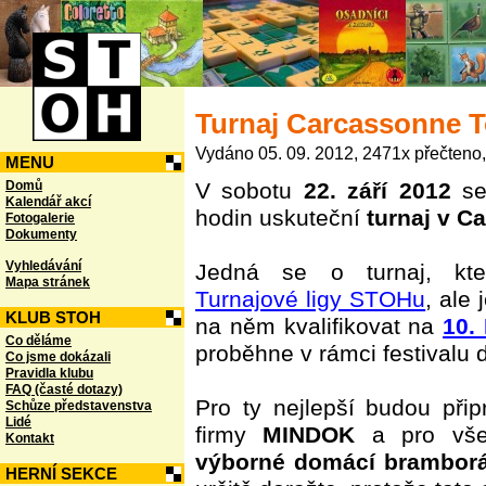
Turnaj Carcassonne T
Vydáno 05. 09. 2012, 2471x přečteno,
MENU
Domů
V sobotu
22. září 2012
se
Kalendář akcí
hodin uskuteční
turnaj v C
Fotogalerie
Dokumenty
Vyhledávání
Jedná se o turnaj, kte
Mapa stránek
Turnajové ligy STOHu
, ale
KLUB STOH
na něm kvalifikovat na
10.
Co děláme
proběhne v rámci festivalu
Co jsme dokázali
Pravidla klubu
FAQ (časté dotazy)
Pro ty nejlepší budou při
Schůze představenstva
Lidé
firmy
MINDOK
a pro všech
Kontakt
výborné domácí brambor
HERNÍ SEKCE