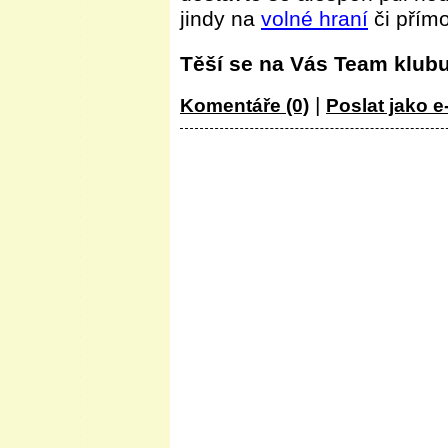
jindy na
volné hraní
či přím
Těší se na Vás Team klub
|
Komentáře (0)
Poslat jako e