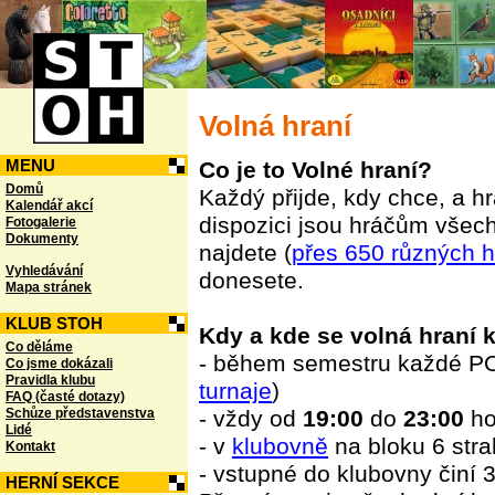
Volná hraní
MENU
Co je to Volné hraní?
Domů
Každý přijde, kdy chce, a hr
Kalendář akcí
dispozici jsou hráčům všech
Fotogalerie
Dokumenty
najdete (
přes 650 různých h
Vyhledávání
donesete.
Mapa stránek
KLUB STOH
Kdy a kde se volná hraní 
Co děláme
- během semestru každé 
Co jsme dokázali
Pravidla klubu
turnaje
)
FAQ (časté dotazy)
Schůze představenstva
- vždy od
19:00
do
23:00
ho
Lidé
- v
klubovně
na bloku 6 stra
Kontakt
- vstupné do klubovny činí 
HERNÍ SEKCE