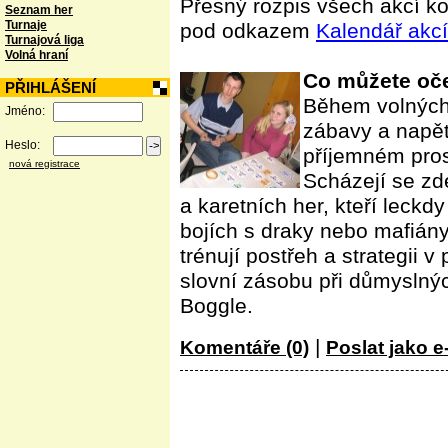
Přesný rozpis všech akcí 
Seznam her
Turnaje
pod odkazem
Kalendář akcí
Turnajová liga
Volná hraní
Co můžete oč
PŘIHLÁŠENÍ
Během volných 
Jméno:
zábavy a napětí
Heslo:
příjemném pros
nová registrace
Scházejí se zde
a karetních her, kteří leckd
bojích s draky nebo mafián
trénují postřeh a strategii v
slovní zásobu při důmyslný
Boggle.
|
Komentáře (0)
Poslat jako e