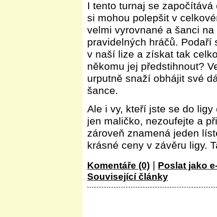
I tento turnaj se započítává
si mohou polepšit v celkové
velmi vyrovnané a šanci na 
pravidelných hráčů. Podaří s
v naší lize a získat tak celk
někomu jej předstihnout? Ve
urputně snaží obhájit své dá
šance.
Ale i vy, kteří jste se do lig
jen maličko, nezoufejte a př
zároveň znamená jeden líst
krásné ceny v závěru ligy. T
|
Komentáře (0)
Poslat jako e
Související články