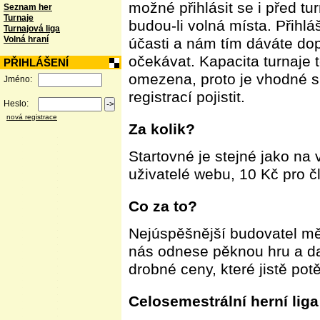
možné přihlásit se i před t
Seznam her
Turnaje
budou-li volná místa. Přihlá
Turnajová liga
Volná hraní
účasti a nám tím dáváte do
očekávat. Kapacita turnaje 
PŘIHLÁŠENÍ
omezena, proto je vhodné si
Jméno:
registrací pojistit.
Heslo:
nová registrace
Za kolik?
Startovné je stejné jako na 
uživatelé webu, 10 Kč pro č
Co za to?
Nejúspěšnější budovatel měs
nás odnese pěknou hru a dal
drobné ceny, které jistě potě
Celosemestrální herní liga