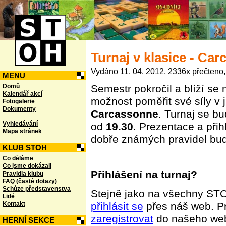
Turnaj v klasice - C
Vydáno 11. 04. 2012, 2336x přečteno,
MENU
Domů
Semestr pokročil a blíží se 
Kalendář akcí
možnost poměřit své síly v 
Fotogalerie
Dokumenty
Carcassonne
. Turnaj se b
Vyhledávání
od
19.30
. Prezentace a přih
Mapa stránek
dobře známých pravidel bud
KLUB STOH
Co děláme
Co jsme dokázali
Přihlášení na turnaj?
Pravidla klubu
FAQ (časté dotazy)
Schůze představenstva
Stejně jako na všechny ST
Lidé
Kontakt
přihlásit se
přes náš web. Pr
zaregistrovat
do našeho web
HERNÍ SEKCE