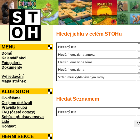
Hledej jehlu v celém STOHu
MENU
Hledaný text
Domů
Hledání omezit na autora
Kalendář akcí
Hledání omezit na téma
Fotogalerie
Dokumenty
Hledání omezit na
Vyhledávání
Vztah mezi vyhledávanými slovy
Mapa stránek
KLUB STOH
Co děláme
Hledat Seznamem
Co jsme dokázali
Pravidla klubu
FAQ (časté dotazy)
Hledaný text
Schůze představenstva
Lidé
Kontakt
HERNÍ SEKCE