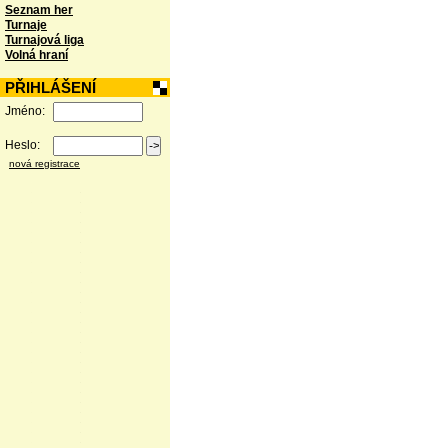
Seznam her
Turnaje
Turnajová liga
Volná hraní
PŘIHLÁŠENÍ
Jméno:
Heslo:
nová registrace