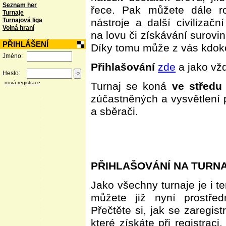
Seznam her
řece. Pak můžete dále roz
Turnaje
Turnajová liga
nástroje a další civilizač
Volná hraní
na lovu či získávání surovin
PŘIHLÁŠENÍ
Díky tomu může z vás kdoko
Jméno:
Přihlašování
zde
a jako vž
Heslo:
nová registrace
Turnaj se koná
ve středu 
zúčastněných a vysvětlení 
a sběrači.
PŘIHLAŠOVÁNÍ NA TURN
Jako všechny turnaje je i te
můžete již nyní prostře
Přečtěte si, jak se zaregi
které získáte při registraci