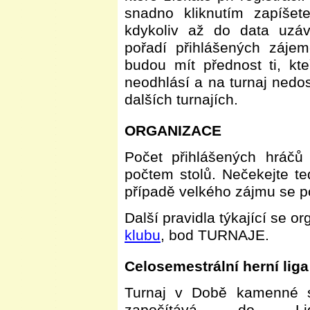
snadno kliknutím zapíšet
kdykoliv až do data uzá
pořadí přihlášených zájem
budou mít přednost ti, kteř
neodhlásí a na turnaj nedo
dalších turnajích.
ORGANIZACE
Počet přihlášených hráč
počtem stolů. Nečekejte te
případě velkého zájmu se po
Další pravidla týkající se o
klubu
, bod TURNAJE.
Celosemestrální herní liga
Turnaj v Době kamenné 