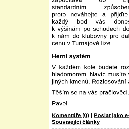
započítává do Li
standardním způsobe
proto neváhejte a přijďte
každý bod vás done
k výšinám po schodech do
k nám do klubovny pro dal
cenu v Turnajové lize
Herní systém
V každém kole budete rozši
hladomorem. Navíc musíte v
jiných kmenů. Rozlosování a
Těším se na vás pračlověci
Pavel
|
Komentáře (0)
Poslat jako e
Související články