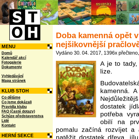
Doba kamenná opět v 
nejšikovnější pračlov
MENU
Vydáno 30. 04. 2017, 1396x přečteno, 
Domů
Kalendář akcí
A je to tady,
Fotogalerie
Dokumenty
lize.
Vyhledávání
Mapa stránek
Budovatelsk
kamenná. A 
KLUB STOH
Nejdůležitě
Co děláme
Co jsme dokázali
dostatek jíd
Pravidla klubu
FAQ (časté dotazy)
potřeba vyr
Schůze představenstva
obilí na pr
Lidé
Kontakt
pomalu začíná rozvíjet a 
HERNÍ SEKCE
natěžit dostatek dřeva, jí