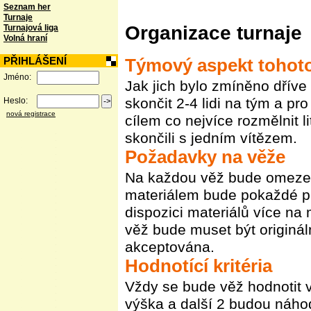
Seznam her
Turnaje
Organizace turnaje
Turnajová liga
Volná hraní
PŘIHLÁŠENÍ
Týmový aspekt tohoto
Jméno:
Jak jich bylo zmíněno dříve
skončit 2-4 lidi na tým a pr
Heslo:
nová registrace
cílem co nejvíce rozmělnit l
skončili s jedním vítězem.
Požadavky na věže
Na každou věž bude omeze
materiálem bude pokaždé pl
dispozici materiálů více na 
věž bude muset být originál
akceptována.
Hodnotící kritéria
Vždy se bude věž hodnotit v
výška a další 2 budou náho