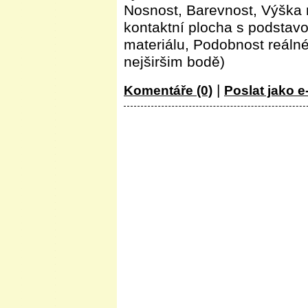
Nosnost, Barevnost, Výška 
kontaktní plocha s podstav
materiálu, Podobnost reálné
nejširšim bodě)
|
Komentáře (0)
Poslat jako e