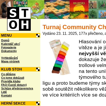
Turnaj Community Ch
Vydáno 23. 11. 2025, 177x přečteno, a
MENU
Domů
Hlasování o
Kalendář akcí
vítěze a je 
Fotogalerie
Dokumenty
nejvyšší vě
Vyhledávání
dokazuje že
Mapa stránek
trollové vel
KLUB STOH
na tento un
Co děláme
týmového tu
Co jsme dokázali
Pravidla klubu
ligu a proto budeme týmy sk
FAQ (časté dotazy)
sobě soutěžit několikero věží
Schůze představenstva
Lidé
ve více kritériích více se do
Kontakt
HERNÍ SEKCE