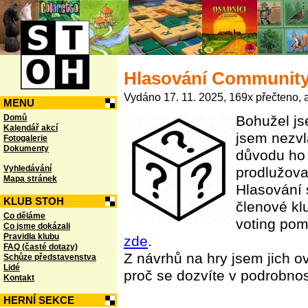
Hlasování Community
Vydáno 17. 11. 2025, 169x přečteno, a
MENU
Domů
Bohužel js
Kalendář akcí
jsem nezvlá
Fotogalerie
Dokumenty
důvodu ho 
Vyhledávání
prodlužova
Mapa stránek
Hlasování 
KLUB STOH
členové kl
Co děláme
voting pom
Co jsme dokázali
Pravidla klubu
zde
.
FAQ (časté dotazy)
Z návrhů na hry jsem jich ov
Schůze představenstva
Lidé
proč se dozvíte v podrobnos
Kontakt
HERNÍ SEKCE