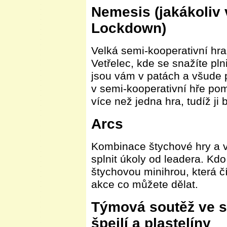
Nemesis (jakákoliv 
Lockdown)
Velká semi-kooperativní hra 
Vetřelec, kde se snažíte plni
jsou vám v patách a všude 
v semi-kooperativní hře po
více než jedna hra, tudíž j
Arcs
Kombinace štychové hry a v
splnit úkoly od leadera. Kd
štychovou minihrou, která č
akce co můžete dělat.
Týmová soutěž ve s
špejlí a plastelíny