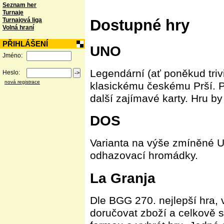
Seznam her
Turnaje
Turnajová liga
Dostupné hry
Volná hraní
PŘIHLÁŠENÍ
UNO
Jméno:
Legendární (ať poněkud trivi
Heslo:
nová registrace
klasickému českému Prší. Př
další zajímavé karty. Hru by 
DOS
Varianta na výše zmíněné UN
odhazovací hromádky.
La Granja
Dle BGG 270. nejlepší hra, v
doručovat zboží a celkově se