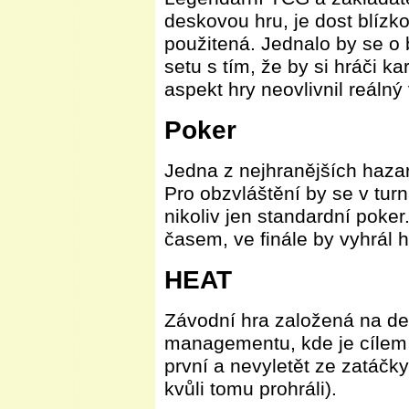
deskovou hru, je dost blízko
použitená. Jednalo by se o 
setu s tím, že by si hráči 
aspekt hry neovlivnil reálný
Poker
Jedna z nejhranějších hazar
Pro obzvláštění by se v turn
nikoliv jen standardní pok
časem, ve finále by vyhrál h
HEAT
Závodní hra založená na d
managementu, kde je cílem 
první a nevyletět ze zatáčky
kvůli tomu prohráli).