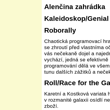
Alenčina zahrádka
Kaleidoskop/Genial
Roborally
Chaotická programovací hra
se zhroutí před vlastníma o
vás nečekaně dojel a najedn
vychází, jedná se efektivně
programování dělá ve všem
tunu dalších zážitků a neče
Roll/Race for the G
Karetní a Kostková variata 
v rozmanité galaxii osídlí n
zboží.