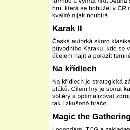
farmou a vyhrát hru. Jedná s
hru, která se bohužel v ČR
kvalitě nijak neubírá.
Karak II
Česká autorká skoro klasika
původního Karaku, kde se v 
účelem najít a porazit temn
Na křídlech
Na křídlech je strategická 
ptáků. Cílem hry je sbírat k
voliéry a optimalizovat zdro
tak i zkušené hráče.
Magic the Gathering
Legendární TCG a zakladate