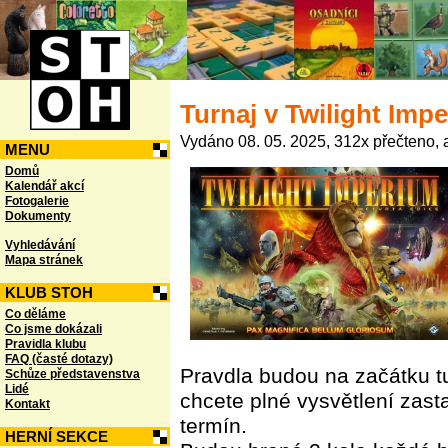
Turnaj v Twilight Imp
Vydáno 08. 05. 2025, 312x přečteno, a
MENU
Domů
Kalendář akcí
Fotogalerie
Dokumenty
Vyhledávání
Mapa stránek
KLUB STOH
Co děláme
Co jsme dokázali
Pravidla klubu
FAQ (časté dotazy)
Pravdla budou na začátku t
Schůze představenstva
Lidé
chcete plné vysvětlení zast
Kontakt
termín.
HERNÍ SEKCE