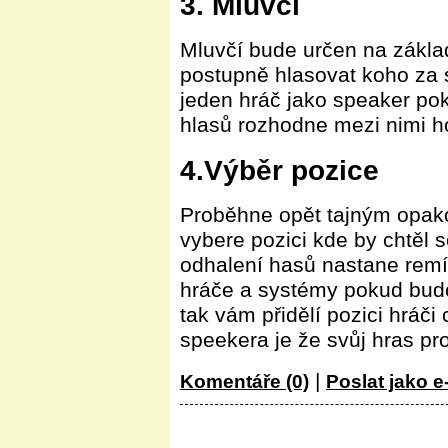
3. Mluvčí
Mluvčí bude určen na zákla
postupně hlasovat koho za
jeden hráč jako speaker pok
hlasů rozhodne mezi nimi h
4.Výběr pozice
Proběhne opět tajným opak
vybere pozici kde by chtěl
odhalení hasů nastane remíz
hráče a systémy pokud budo
tak vám přidělí pozici hráči
speekera je že svůj hras pr
|
Komentáře (0)
Poslat jako e