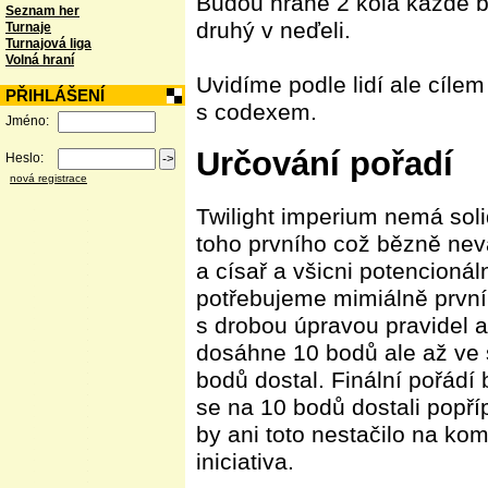
Budou hrané 2 kola každé b
Seznam her
druhý v neďeli.
Turnaje
Turnajová liga
Volná hraní
Uvidíme podle lidí ale cíle
PŘIHLÁŠENÍ
s codexem.
Jméno:
Určování pořadí
Heslo:
nová registrace
Twilight imperium nemá soli
toho prvního což bězně neva
a císař a všicni potencionáln
potřebujeme mimiálně první
s drobou úpravou pravidel 
dosáhne 10 bodů ale až ve 
bodů dostal. Finální pořádí 
se na 10 bodů dostali popř
by ani toto nestačilo na ko
iniciativa.