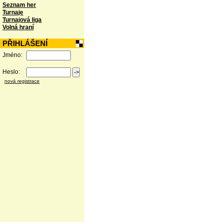
Seznam her
Turnaje
Turnajová liga
Volná hraní
PŘIHLÁŠENÍ
Jméno:
Heslo:
nová registrace