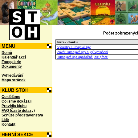
Počet zobrazených
Název článku
MENU
Výsledky Turnajové ligy
Závěr Turnajové ligy a její vyhlášení
Domů
Kalendář akcí
Turnajová liga opožděně, ale přece
Fotogalerie
Dokumenty
Vyhledávání
Mapa stránek
KLUB STOH
Co děláme
Co jsme dokázali
Pravidla klubu
FAQ (časté dotazy)
Schůze představenstva
Lidé
Kontakt
HERNÍ SEKCE