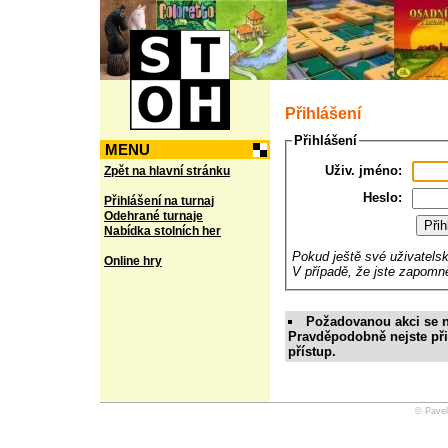
Přihlášení
Přihlášení
MENU
Uživ. jméno:
Zpět na hlavní stránku
Heslo:
Přihlášení na turnaj
Odehrané turnaje
Nabídka stolních her
Pokud ještě své uživatels
Online hry
V případě, že jste zapomně
Požadovanou akci se n
Pravděpodobně nejste př
přístup.
© Pavel