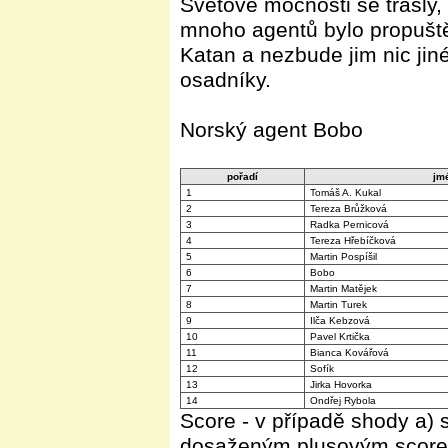
Světové mocnosti se třásly,
mnoho agentů bylo propuště
Katan a nezbude jim nic jin
osadníky.
Norský agent Bobo
pořadí
jm
1
Tomáš A. Kukal
2
Tereza Brůžková
3
Radka Pernicová
4
Tereza Hřebíčková
5
Martin Pospíšil
6
Bobo
7
Martin Matějek
8
Martin Turek
9
Ilča Kebzová
10
Pavel Krtička
11
Bianca Kovářová
12
Sofík
13
Jirka Hovorka
14
Ondřej Rybola
Score - v případě shody a) s
dosaženým plusovým scor