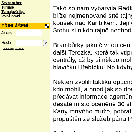
Seznam her
Také se nám vybarvila Radk
Turnaje
Turnajová liga
blíže nejmenované sítě taj
Volná hraní
kousek nad Karibikem. Její 
PŘIHLÁŠENÍ
Stohu si nikdo tajně nechod
Jméno:
Heslo:
Brambůrky jako čtvrtou cenu
nová registrace
další Terezka, která tak vt
centrály, až by si někdo moh
hlavičku Hřebíčku. No kdyby 
Někteří zvolili taktiku opač
kde mohli, a hned jak se do
předávat informace agentům 
desáté místo oceněné 30 stř
Karty mrtvého muže, pobral 
propuštěn ze služeb pána P