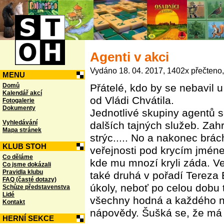
Agenti v akci
Vydáno 18. 04. 2017, 1402x přečteno,
MENU
Domů
Přátelé, kdo by se nebavil u
Kalendář akcí
od Vládi Chvátila.
Fotogalerie
Dokumenty
Jednotlivé skupiny agentů s
Vyhledávání
dalších tajných služeb. Zah
Mapa stránek
strýc..... No a nakonec brá
KLUB STOH
veřejnosti pod krycím jménem
Co děláme
kde mu mnozí kryli záda. Ve
Co jsme dokázali
Pravidla klubu
také druhá v pořadí Tereza
FAQ (časté dotazy)
úkoly, neboť po celou dobu t
Schůze představenstva
Lidé
všechny hodná a každého na p
Kontakt
nápovědy. Šušká se, že má d
HERNÍ SEKCE