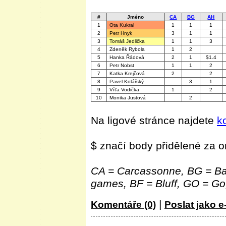
#
Jméno
CA
BG
AH
1
Ota Kukral
1
1
1
2
Petr Hnyk
3
1
1
3
Tomáš Jedlička
1
1
3
4
Zdeněk Rybola
1
2
5
Hanka Řádová
2
1
$1.4
6
Petr Nobst
1
1
2
7
Katka Krejčová
2
2
8
Pavel Kolářský
3
1
9
Víťa Vodička
1
2
10
Monika Justová
2
Na ligové stránce najdete
k
$ značí body přidělené za o
CA = Carcassonne, BG = Ban
games, BF = Bluff, GO = Go,
|
Komentáře (0)
Poslat jako e