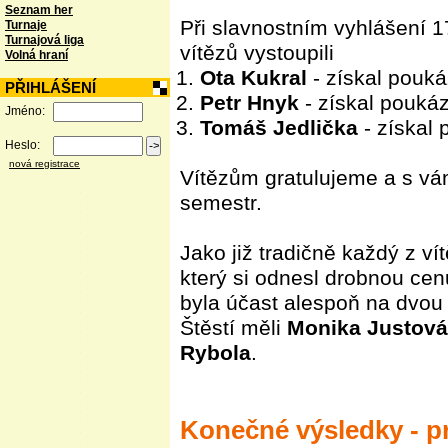
Seznam her
Při slavnostním vyhlášení 
Turnaje
Turnajová liga
vítězů vystoupili
Volná hraní
Ota Kukral
- získal pouk
PŘIHLÁŠENÍ
Petr Hnyk
- získal pouká
Jméno:
Tomáš Jedlička
- získal
Heslo:
nová registrace
Vítězům gratulujeme a s vám
semestr.
Jako již tradičně každý z ví
který si odnesl drobnou ce
byla účast alespoň na dvou
Štěstí měli
Monika Justová
Rybola
.
Konečné výsledky - pr