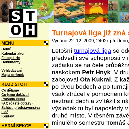
Turnajová liga již zná 
Vydáno 22. 12. 2009, 2402x přečteno,
MENU
Domů
Letošní
turnajová liga
se ode
Kalendář akcí
předvedli své schopnosti v 
Fotogalerie
Dokumenty
začátku se na čele průběžn
Vyhledávání
náskokem
Petr Hnyk
. V dr
Mapa stránek
zabojoval
Ota Kukral
. Z ka
KLUB STOH
po dvou bodech a po turnaji
Co děláme
však ztrácel v pomocném kri
Co jsme dokázali
Pravidla klubu
neztratil dech a zvítězil s
FAQ (časté dotazy)
výsledek tu byl naposledy 
Schůze představenstva
Lidé
druhé místo. V těsném závěs
Kontakt
minulého semestru
Tomáš J
HERNÍ SEKCE