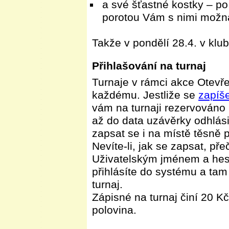
a své šťastné kostky – 
porotou Vám s nimi možn
Takže v pondělí 28.4. v klu
Přihlašování na turnaj
Turnaje v rámci akce Otevře
každému. Jestliže se
zapíš
vám na turnaji rezervováno 
až do data uzávěrky odhlási
zapsat se i na místě těsně 
Nevíte-li, jak se zapsat, pře
Uživatelským jménem a hesle
přihlásíte do systému a tam
turnaj.
Zápisné na turnaj činí 20 K
polovina.