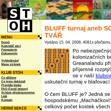
BLUFF turnaj aneb
TVÁŘ
MENU
Vydáno 15. 04. 2008, 4081x přečteno
Domů
Kalendář akcí
Po nebezpečnýc
Fotogalerie
Dokumenty
kolonizačních b
Vyhledávání
Greanalandu př
Mapa stránek
příjemné rozptý
KLUB STOH
se v naší
klubo
Co děláme
uskuteční turnaj v blafovací
Co jsme dokázali
Pravidla klubu
FAQ (časté dotazy)
Schůze představenstva
O čem BLUFF je? Jedná se 
Lidé
hospodskému „Macháčkovi“.
Kontakt
celkový počet kostek všech 
HERNÍ SEKCE