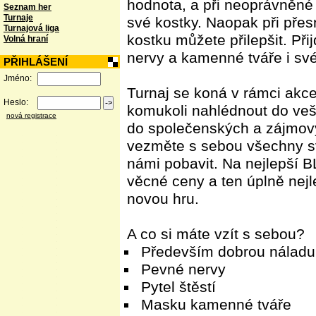
hodnota, a při neoprávněné
Seznam her
Turnaje
své kostky. Naopak při pře
Turnajová liga
kostku můžete přilepšit. Při
Volná hraní
nervy a kamenné tváře i s
PŘIHLÁŠENÍ
Jméno:
Turnaj se koná v rámci akc
Heslo:
komukoli nahlédnout do veš
nová registrace
do společenských a zájmový
vezměte s sebou všechny sv
námi pobavit. Na nejlepší 
věcné ceny a ten úplně nej
novou hru.
A co si máte vzít s sebou?
Především dobrou náladu
Pevné nervy
Pytel štěstí
Masku kamenné tváře