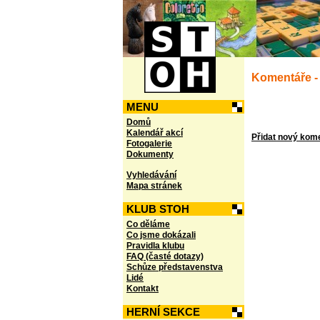
Komentáře - 
MENU
Domů
Kalendář akcí
Přidat nový kom
Fotogalerie
Dokumenty
Vyhledávání
Mapa stránek
KLUB STOH
Co děláme
Co jsme dokázali
Pravidla klubu
FAQ (časté dotazy)
Schůze představenstva
Lidé
Kontakt
HERNÍ SEKCE