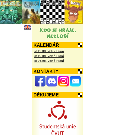
KALENDÁŘ
st 12.08. Volné Hraní
st 19.08. Volné Hraní
st 26.08. Volné Hraní
KONTAKTY
DĚKUJEME