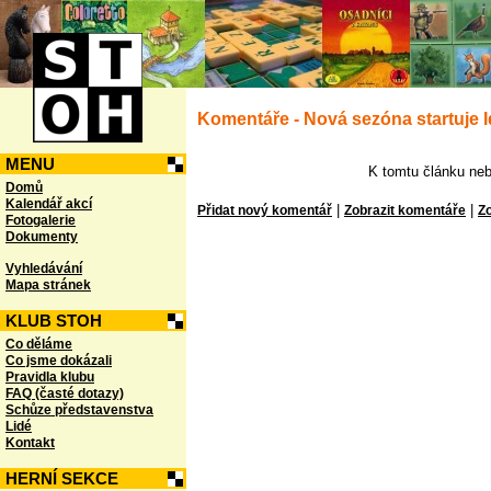
Komentáře - Nová sezóna startuje 
MENU
K tomtu článku neb
Domů
Kalendář akcí
|
|
Přidat nový komentář
Zobrazit komentáře
Zo
Fotogalerie
Dokumenty
Vyhledávání
Mapa stránek
KLUB STOH
Co děláme
Co jsme dokázali
Pravidla klubu
FAQ (časté dotazy)
Schůze představenstva
Lidé
Kontakt
HERNÍ SEKCE