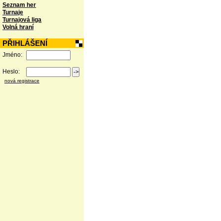
Seznam her
Turnaje
Turnajová liga
Volná hraní
PŘIHLÁŠENÍ
Jméno:
Heslo:
nová registrace