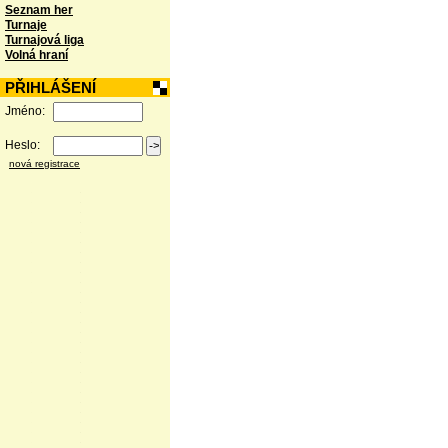
Seznam her
Turnaje
Turnajová liga
Volná hraní
PŘIHLÁŠENÍ
Jméno:
Heslo:
nová registrace