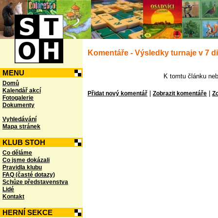
Komentáře - Výsledky turnaje v 7 d
MENU
K tomtu článku neb
Domů
Kalendář akcí
|
|
Přidat nový komentář
Zobrazit komentáře
Zo
Fotogalerie
Dokumenty
Vyhledávání
Mapa stránek
KLUB STOH
Co děláme
Co jsme dokázali
Pravidla klubu
FAQ (časté dotazy)
Schůze představenstva
Lidé
Kontakt
HERNÍ SEKCE