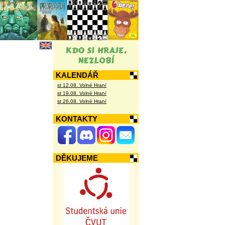
KALENDÁŘ
st 12.08. Volné Hraní
st 19.08. Volné Hraní
st 26.08. Volné Hraní
KONTAKTY
DĚKUJEME