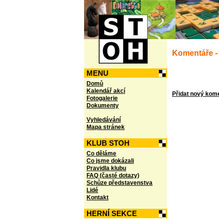
Komentáře -
MENU
Domů
Kalendář akcí
Přidat nový kom
Fotogalerie
Dokumenty
Vyhledávání
Mapa stránek
KLUB STOH
Co děláme
Co jsme dokázali
Pravidla klubu
FAQ (časté dotazy)
Schůze představenstva
Lidé
Kontakt
HERNÍ SEKCE